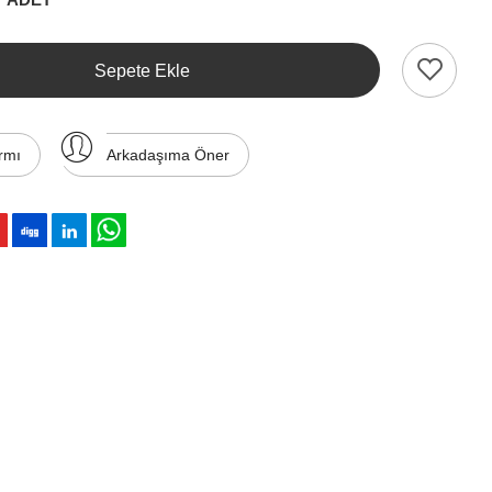
Sepete Ekle
rmı
Arkadaşıma Öner