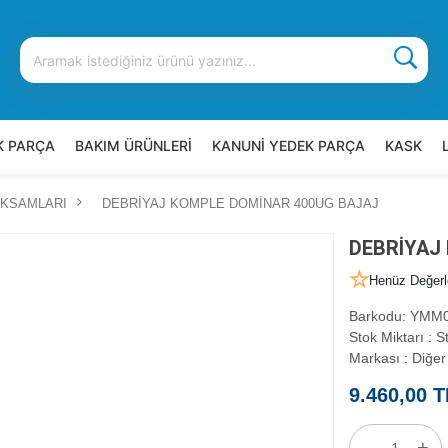
K PARÇA
BAKIM ÜRÜNLERİ
KANUNİ YEDEK PARÇA
KASK
AKSAMLARI
DEBRİYAJ KOMPLE DOMİNAR 400UG BAJAJ
DEBRİYAJ
Henüz Değerl
Barkodu
:
YMM0
Stok Miktarı
:
St
Markası
:
Diğer
9.460,00 T
-
+