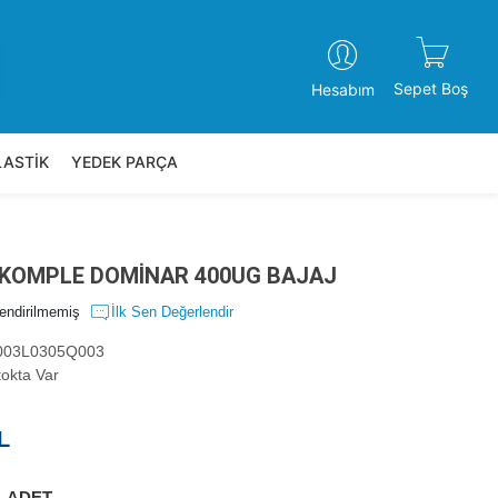
Sepet Boş
Hesabım
LASTİK
YEDEK PARÇA
 KOMPLE DOMİNAR 400UG BAJAJ
endirilmemiş
İlk Sen Değerlendir
03L0305Q003
okta Var
L
ADET