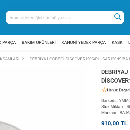
K PARÇA
BAKIM ÜRÜNLERİ
KANUNİ YEDEK PARÇA
KASK
AKSAMLARI
DEBRİYAJ GÖBEĞİ DİSCOVER150S/PULSAR150NS/BA
DEBRİYAJ
DİSCOVER
Henüz Değerl
Barkodu
:
YMM0
Stok Miktarı
:
St
Markası
:
BAJA
910,00 TL