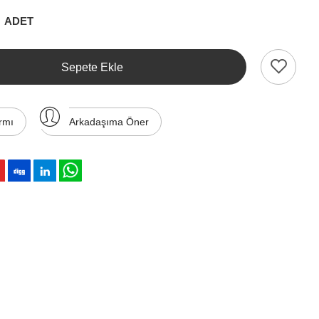
ADET
Sepete Ekle
rmı
Arkadaşıma Öner