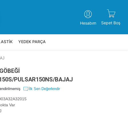
Sepet Boş
Hesabım
LASTİK
YEDEK PARÇA
JAJ
 GÖBEĞİ
150S/PULSAR150NS/BAJAJ
endirilmemiş
İlk Sen Değerlendir
03A32A32015
okta Var
J