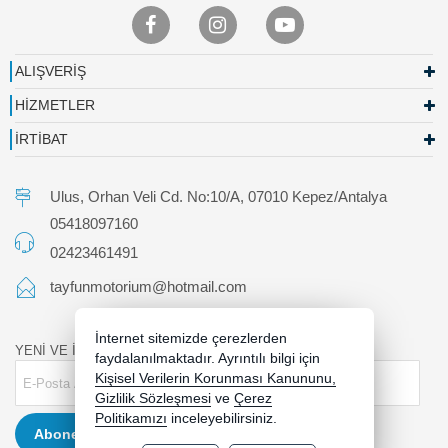
ALIŞVERİŞ
HİZMETLER
İRTİBAT
Ulus, Orhan Veli Cd. No:10/A, 07010 Kepez/Antalya
05418097160
02423461491
tayfunmotorium@hotmail.com
İnternet sitemizde çerezlerden
YENİ VE İNDİRİMLİ ÜRÜNLERDEN HABERDAR OLUN !
faydalanılmaktadır. Ayrıntılı bilgi için
Kişisel Verilerin Korunması Kanununu,
Gizlilik Sözleşmesi
ve
Çerez
Politikamızı
inceleyebilirsiniz.
Abone Ol