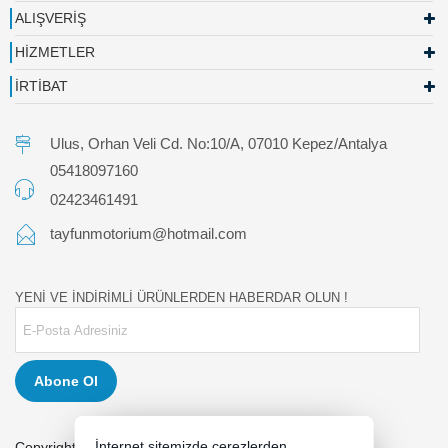
ALIŞVERİŞ
HİZMETLER
İRTİBAT
Ulus, Orhan Veli Cd. No:10/A, 07010 Kepez/Antalya
05418097160
02423461491
tayfunmotorium@hotmail.com
YENİ VE İNDİRİMLİ ÜRÜNLERDEN HABERDAR OLUN !
Abone Ol
İnternet sitemizde çerezlerden
Copyright 2026 tayfunmotor.com - Tüm hakları saklıdır.