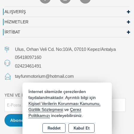
ALIŞVERİŞ
HİZMETLER
İRTİBAT
Ulus, Orhan Veli Cd. No:10/A, 07010 Kepez/Antalya
05418097160
02423461491
tayfunmotorium@hotmail.com
İnternet sitemizde çerezlerden
YENİ VE İNDİRİMLİ ÜRÜNLERDEN HABERDAR OLUN !
faydalanılmaktadır. Ayrıntılı bilgi için
Kişisel Verilerin Korunması Kanununu,
Gizlilik Sözleşmesi
ve
Çerez
Politikamızı
inceleyebilirsiniz.
Abone Ol
Reddet
Kabul Et