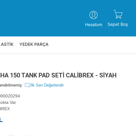
Sepet Boş
Hesabım
LASTİK
YEDEK PARÇA
HA 150 TANK PAD SETİ CALİBREX - SİYAH
endirilmemiş
İlk Sen Değerlendir
00020294
okta Var
BREX
L