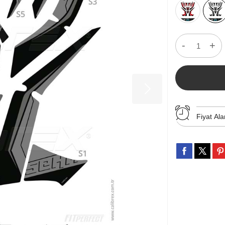
-
+
Fiyat Ala