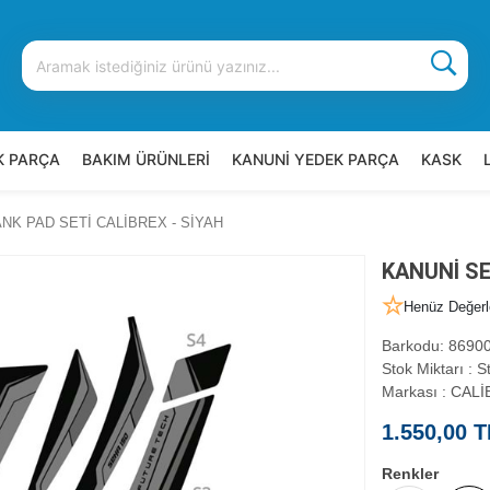
K PARÇA
BAKIM ÜRÜNLERİ
KANUNİ YEDEK PARÇA
KASK
ANK PAD SETİ CALİBREX - SİYAH
KANUNİ SE
Henüz Değerl
Barkodu
:
86900
Stok Miktarı
:
St
Markası
:
CALİ
1.550,00 T
Renkler