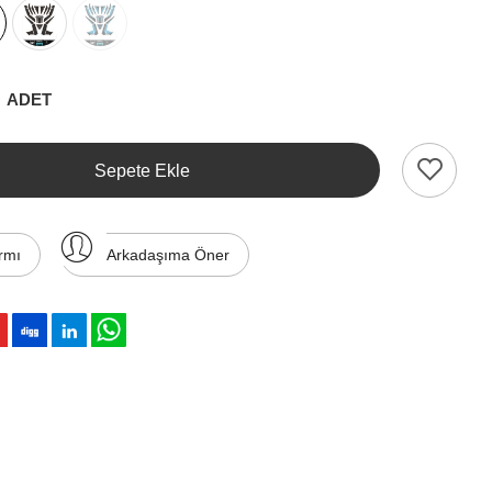
ADET
Sepete Ekle
rmı
Arkadaşıma Öner